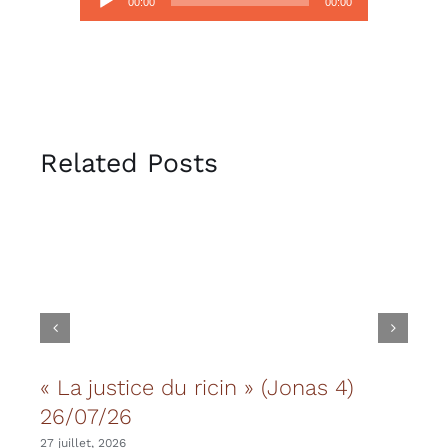
00:00
00:00
audio
Related Posts
« La justice du ricin » (Jonas 4)
Les
26/07/26
20 juil
27 juillet, 2026