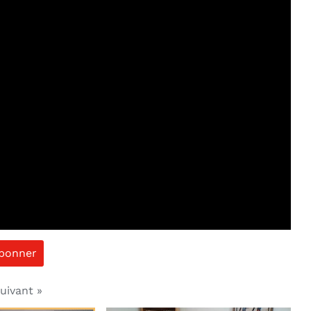
abonner
uivant
»