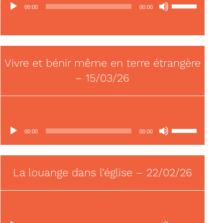
Lecteur
Utilisez
00:00
00:00
audio
les
flèches
haut/bas
pour
Vivre et bénir même en terre étrangère
augmenter
ou
– 15/03/26
diminuer
le
volume.
Lecteur
Utilisez
00:00
00:00
audio
les
flèches
haut/bas
La louange dans l’église – 22/02/26
pour
augmenter
ou
diminuer
Lecteur
Utilisez
le