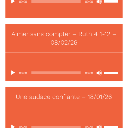
00:00
00:00
audio
les
flèches
haut/bas
pour
Aimer sans compter – Ruth 4 1-12 –
augmenter
ou
08/02/26
r
diminuer
le
volume.
Lecteur
Utilisez
00:00
00:00
audio
les
flèches
haut/bas
Une audace confiante – 18/01/26
r
pour
augmenter
ou
diminuer
Lecteur
Utilisez
le
00:00
00:00