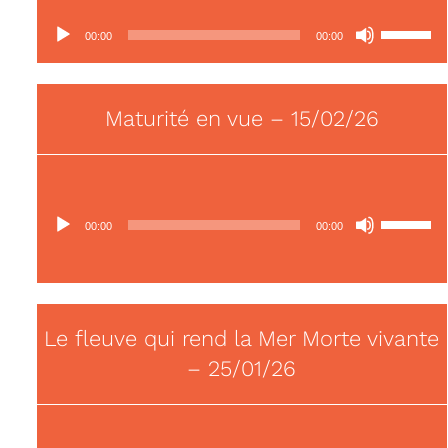
Lecteur
Utilisez
00:00
00:00
audio
les
flèches
haut/bas
Maturité en vue – 15/02/26
pour
augmente
ou
diminuer
Lecteur
Utilisez
le
00:00
00:00
audio
les
volume.
flèches
haut/bas
pour
Le fleuve qui rend la Mer Morte vivante
augmente
ou
– 25/01/26
diminuer
le
volume.