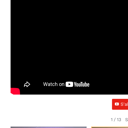
S'
S
1
/
13