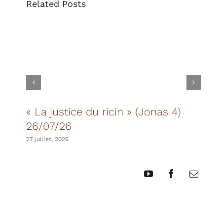
Related Posts
« La justice du ricin » (Jonas 4)
Les
26/07/26
20 juil
27 juillet, 2026
YouTube
Facebook
Email