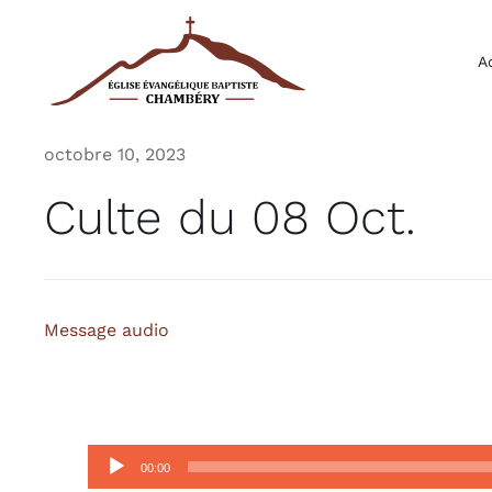
Passer
au
A
contenu
octobre 10, 2023
Culte du 08 Oct.
Message audio
Lecteur
00:00
audio