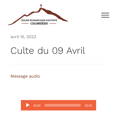
Passer
au
contenu
avril 15, 2023
Culte du 09 Avril
Message audio
Lecteur
00:00
00:00
audio