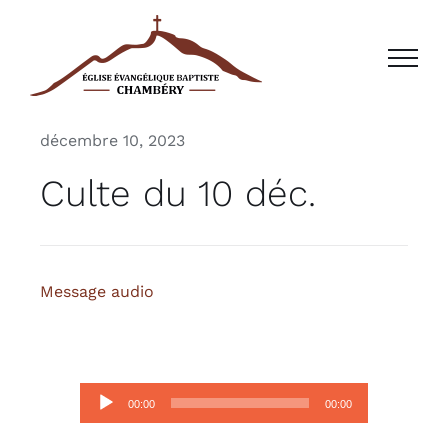
Passer
au
contenu
décembre 10, 2023
Culte du 10 déc.
Message audio
Lecteur
00:00
00:00
audio