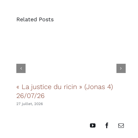
Related Posts
« La justice du ricin » (Jonas 4)
Les
26/07/26
20 juil
27 juillet, 2026
YouTube
Facebook
Email