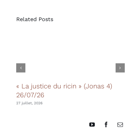
Related Posts
« La justice du ricin » (Jonas 4)
Les
26/07/26
20 juil
27 juillet, 2026
YouTube
Facebook
Email