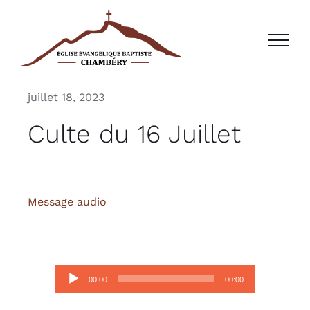
Passer
au
contenu
juillet 18, 2023
Culte du 16 Juillet
Message audio
Lecteur
00:00
00:00
audio