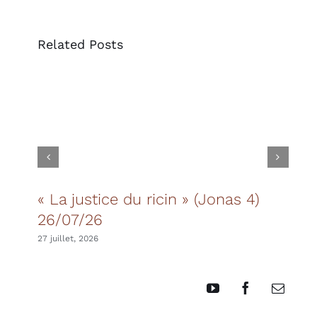
Related Posts
« La justice du ricin » (Jonas 4)
Les
26/07/26
20 juil
27 juillet, 2026
YouTube
Facebook
Email