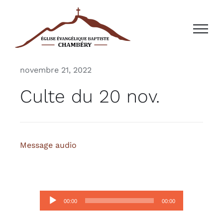
Passer
au
contenu
novembre 21, 2022
Culte du 20 nov.
Message audio
Lecteur
00:00
00:00
audio