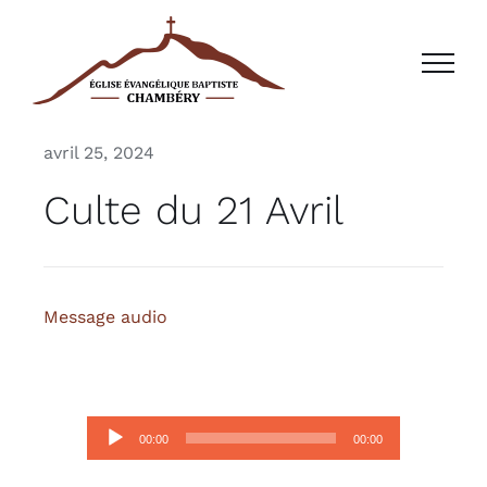
Passer
au
contenu
avril 25, 2024
Culte du 21 Avril
Message audio
Lecteur
00:00
00:00
audio