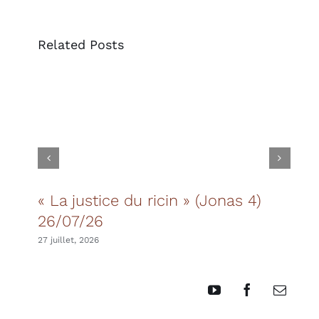
Related Posts
« La justice du ricin » (Jonas 4)
Les
26/07/26
20 juil
27 juillet, 2026
YouTube
Facebook
Email