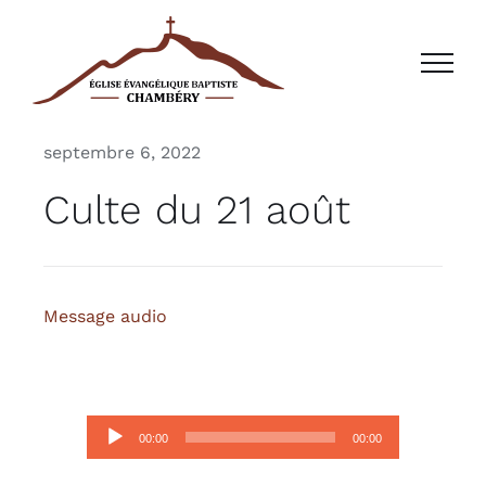
Passer
au
contenu
septembre 6, 2022
Culte du 21 août
Message audio
Lecteur
00:00
00:00
audio