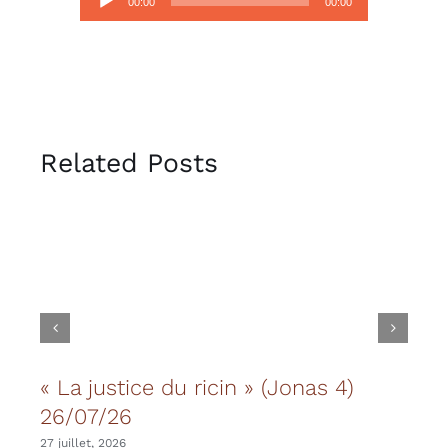
00:00
00:00
audio
Related Posts
« La justice du ricin » (Jonas 4)
Les
26/07/26
20 juil
27 juillet, 2026