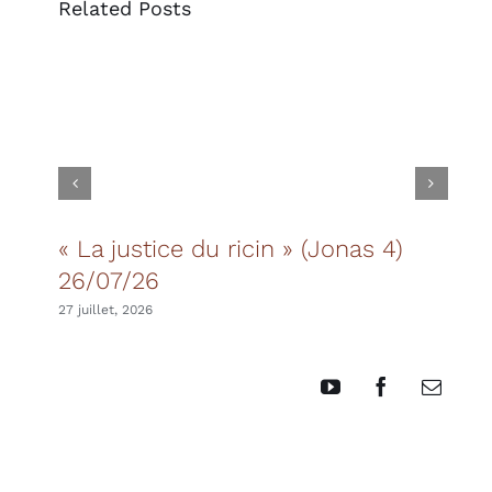
Related Posts
« La justice du ricin » (Jonas 4)
Les
26/07/26
20 juil
27 juillet, 2026
YouTube
Facebook
Email