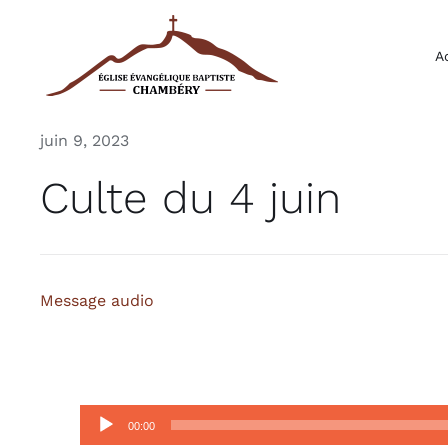
Passer
au
A
contenu
juin 9, 2023
Culte du 4 juin
Message audio
Lecteur
00:00
audio