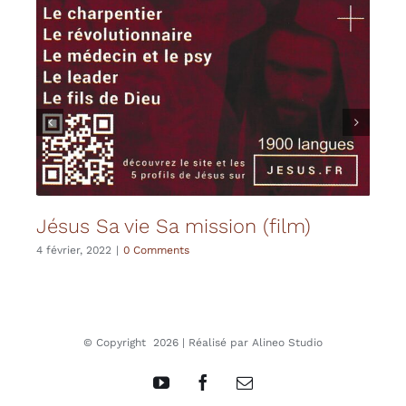
Jésus Sa vie Sa mission (film)
Joy
4 février, 2022
|
0 Comments
fran
(20
5 déce
© Copyright
2026 | Réalisé par
Alineo Studio
YouTube
Facebook
Email